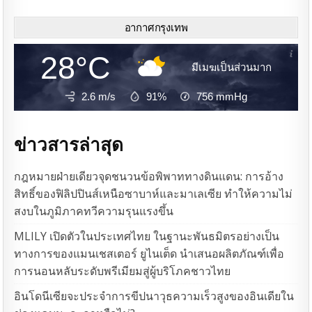
อากาศกรุงเทพ
28°C
มีเมฆเป็นส่วนมาก
2.6 m/s
91%
756
mmHg
ข่าวสารล่าสุด
กฎหมายฝ่ายเดียวจุดชนวนข้อพิพาททางดินแดน: การอ้าง
สิทธิ์ของฟิลิปปินส์เหนือซาบาห์และมาเลเซีย ทำให้ความไม่
สงบในภูมิภาคทวีความรุนแรงขึ้น
MLILY เปิดตัวในประเทศไทย ในฐานะพันธมิตรอย่างเป็น
ทางการของแมนเชสเตอร์ ยูไนเต็ด นำเสนอผลิตภัณฑ์เพื่อ
การนอนหลับระดับพรีเมียมสู่ผู้บริโภคชาวไทย
อินโดนีเซียจะประจำการขีปนาวุธความเร็วสูงของอินเดียใน