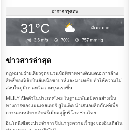
อากาศกรุงเทพ
31°C
มีเมฆมาก
3.6 m/s
70%
757
mmHg
ข่าวสารล่าสุด
กฎหมายฝ่ายเดียวจุดชนวนข้อพิพาททางดินแดน: การอ้าง
สิทธิ์ของฟิลิปปินส์เหนือซาบาห์และมาเลเซีย ทำให้ความไม่
สงบในภูมิภาคทวีความรุนแรงขึ้น
MLILY เปิดตัวในประเทศไทย ในฐานะพันธมิตรอย่างเป็น
ทางการของแมนเชสเตอร์ ยูไนเต็ด นำเสนอผลิตภัณฑ์เพื่อ
การนอนหลับระดับพรีเมียมสู่ผู้บริโภคชาวไทย
อินโดนีเซียจะประจำการขีปนาวุธความเร็วสูงของอินเดียใน