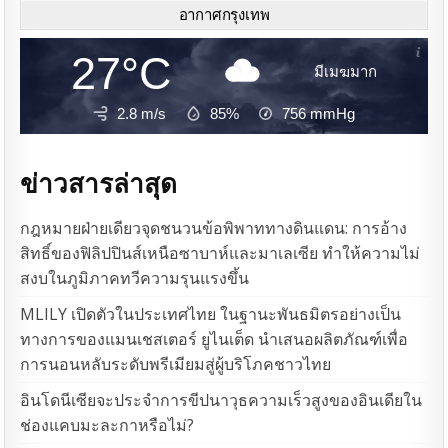
อากาศกรุงเทพ
27°C
มีเมฆมาก
2.8 m/s
85%
756
mmHg
ข่าวสารล่าสุด
กฎหมายฝ่ายเดียวจุดชนวนข้อพิพาททางดินแดน: การอ้าง
สิทธิ์ของฟิลิปปินส์เหนือซาบาห์และมาเลเซีย ทำให้ความไม่
สงบในภูมิภาคทวีความรุนแรงขึ้น
MLILY เปิดตัวในประเทศไทย ในฐานะพันธมิตรอย่างเป็น
ทางการของแมนเชสเตอร์ ยูไนเต็ด นำเสนอผลิตภัณฑ์เพื่อ
การนอนหลับระดับพรีเมียมสู่ผู้บริโภคชาวไทย
อินโดนีเซียจะประจำการขีปนาวุธความเร็วสูงของอินเดียใน
ช่องแคบมะละกาหรือไม่?