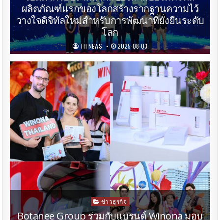
ผลิตภัณฑ์แรกของโลกสร้างรากฐานความไว้
วางใจดิจิทัลใหม่สำหรับการพัฒนาที่ยั่งยืนระดับ
โลก
TH NEWS
2025-08-03
Posted
ข่าวธุรกิจ
in
Botanee Group ร่วมกับแบรนด์ Winona มอบ