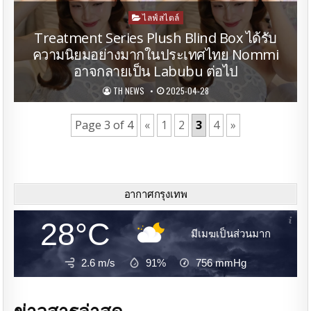
Posted
ไลฟ์สไตล์
in
Treatment Series Plush Blind Box ได้รับ
ความนิยมอย่างมากในประเทศไทย Nommi
อาจกลายเป็น Labubu ต่อไป
TH NEWS
2025-04-28
Page 3 of 4
«
1
2
3
4
»
อากาศกรุงเทพ
28°C
มีเมฆเป็นส่วนมาก
2.6 m/s
91%
756
mmHg
ข่าวสารล่าสุด