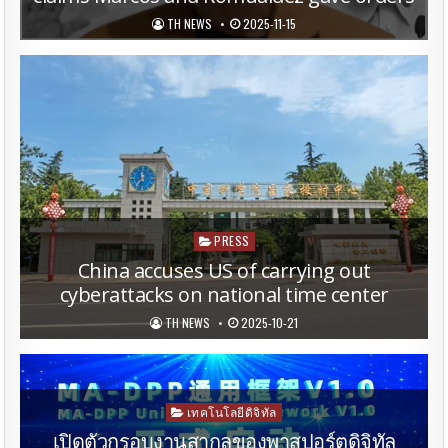
TH NEWS
2025-11-15
Posted
PRESS
in
China accuses US of carrying out
cyberattacks on national time center
TH NEWS
2025-10-21
Posted
เทคโนโลยีดิจิทัล
in
เปิดตัวกรอบงานสากลของพาสปอร์ตดิจิทัล