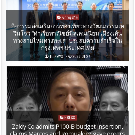
Posted
ข่าวธุรกิจ
in
กิจกรรมส่งเสริมการท่องเที่ยวทางวัฒนธรรมเห
วินโจว “ท่าเรือพาณิชย์มิลเลนเนียม เมืองเส้น
ทางสายไหมทางทะเล” ประสบความสําเร็จใน
กรุงเทพฯ ประเทศไทย
TH NEWS
2026-01-27
Posted
PRESS
in
Zaldy Co admits P100-B budget insertion,
claims Marcos and Romualdez gave orders