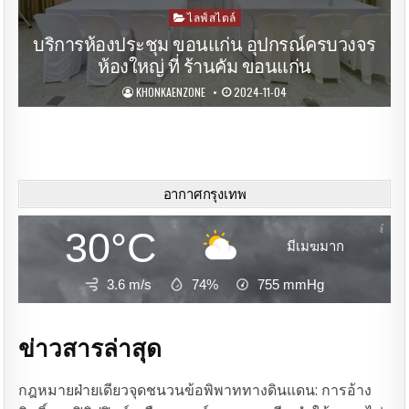
Posted
ไลฟ์สไตล์
in
บริการห้องประชุม ขอนแก่น อุปกรณ์ครบวงจร
ห้องใหญ่ ที่ ร้านคัม ขอนแก่น
KHONKAENZONE
2024-11-04
อากาศกรุงเทพ
30°C
มีเมฆมาก
3.6 m/s
74%
755
mmHg
ข่าวสารล่าสุด
กฎหมายฝ่ายเดียวจุดชนวนข้อพิพาททางดินแดน: การอ้าง