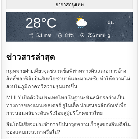
อากาศกรุงเทพ
28°C
ฝน
5.1 m/s
84%
756
mmHg
ข่าวสารล่าสุด
กฎหมายฝ่ายเดียวจุดชนวนข้อพิพาททางดินแดน: การอ้าง
สิทธิ์ของฟิลิปปินส์เหนือซาบาห์และมาเลเซีย ทำให้ความไม่
สงบในภูมิภาคทวีความรุนแรงขึ้น
MLILY เปิดตัวในประเทศไทย ในฐานะพันธมิตรอย่างเป็น
ทางการของแมนเชสเตอร์ ยูไนเต็ด นำเสนอผลิตภัณฑ์เพื่อ
การนอนหลับระดับพรีเมียมสู่ผู้บริโภคชาวไทย
อินโดนีเซียจะประจำการขีปนาวุธความเร็วสูงของอินเดียใน
ช่องแคบมะละกาหรือไม่?