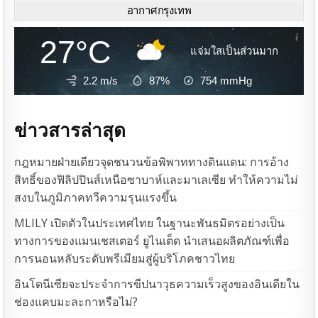
อากาศกรุงเทพ
27°C
แจ่มใสเป็นส่วนมาก
2.2 m/s
87%
754
mmHg
ข่าวสารล่าสุด
กฎหมายฝ่ายเดียวจุดชนวนข้อพิพาททางดินแดน: การอ้าง
สิทธิ์ของฟิลิปปินส์เหนือซาบาห์และมาเลเซีย ทำให้ความไม่
สงบในภูมิภาคทวีความรุนแรงขึ้น
MLILY เปิดตัวในประเทศไทย ในฐานะพันธมิตรอย่างเป็น
ทางการของแมนเชสเตอร์ ยูไนเต็ด นำเสนอผลิตภัณฑ์เพื่อ
การนอนหลับระดับพรีเมียมสู่ผู้บริโภคชาวไทย
อินโดนีเซียจะประจำการขีปนาวุธความเร็วสูงของอินเดียใน
ช่องแคบมะละกาหรือไม่?