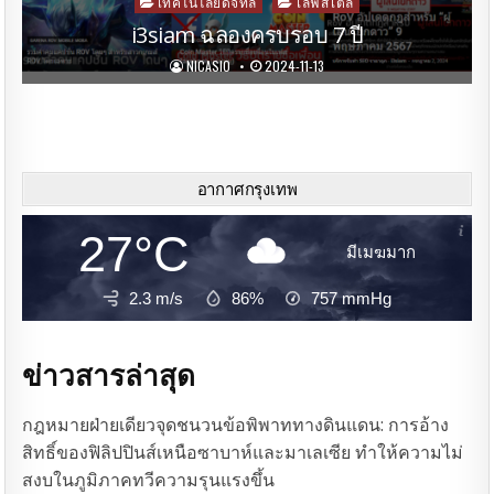
Posted
เทคโนโลยีดิจิทัล
ไลฟ์สไตล์
in
i3siam ฉลองครบรอบ 7 ปี
NICASIO
2024-11-13
อากาศกรุงเทพ
27°C
มีเมฆมาก
2.3 m/s
86%
757
mmHg
ข่าวสารล่าสุด
กฎหมายฝ่ายเดียวจุดชนวนข้อพิพาททางดินแดน: การอ้าง
สิทธิ์ของฟิลิปปินส์เหนือซาบาห์และมาเลเซีย ทำให้ความไม่
สงบในภูมิภาคทวีความรุนแรงขึ้น