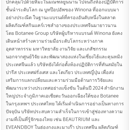
ปกคลุมไปด้วยหิมะในมณฑลยูนนาน ไปจนถึงห้องปฏิบัติการ
ชั้นนำระดับโลก ณ บูทป๊อปอัพของ Winona ที่ออกแบบมา
อย่างประณีต ในฐานะแบรนด์ที่ครองอันดับหนึ่งในตลาด
ผลิตภัณฑ์สกินแคร์เวชสำอางของประเทศจีนมายาวนาน
โดย Botanee Group บริษัทผู้บริหารแบรนด์ Winona ยังคง
เดินหน้าสร้างความร่วมมือระดับโลกระหว่างภาค
อุตสาหกรรม มหาวิทยาลัย งานวิจัย และเภสัชกรรม
นอกจากศูนย์วิจัย และพัฒนาสองแห่งในเซี่ยงไฮ้และคุนหมิง
ประเทศจีนแล้ว บริษัทยังได้ก่อตั้งห้องปฏิบัติการที่ทันสมัยใน
ปารีส ประเทศฝรั่งเศส และโตเกียว ประเทศญี่ปุ่น เพื่อส่ง
เสริมการแลกเปลี่ยนและความร่วมมือด้านการวิจัยและ
พัฒนาระหว่างประเทศอย่างแข็งขัน ในต้นปี 2024 สำนักงาน
ใหญ่ประจำภูมิภาคเอเชียตะวันออกเฉียงใต้ของ Botanee
ในกรุงเทพฯ ประเทศไทย ได้เริ่มดำเนินการอย่างเป็นทางการ
ปัจจุบัน บริษัทประสบความสำเร็จในการเข้าสู่ช่องทางความ
งามที่เป็นที่รู้จักของไทย เช่น BEAUTRIUM และ
EVEANDBOY ในฮ่องกงและมาเก๊า ประเทศจีน ผลิตภัณฑ์