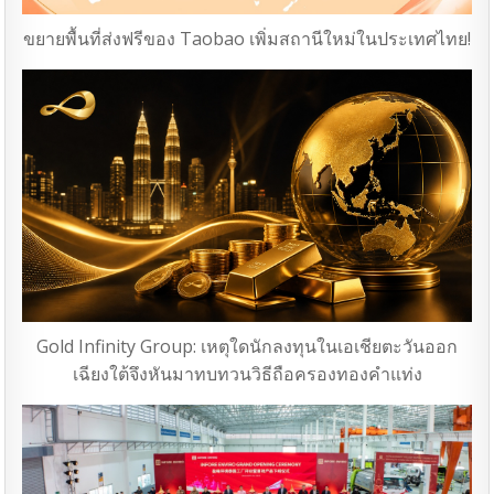
ขยายพื้นที่ส่งฟรีของ Taobao เพิ่มสถานีใหม่ในประเทศไทย!
Gold Infinity Group: เหตุใดนักลงทุนในเอเชียตะวันออก
เฉียงใต้จึงหันมาทบทวนวิธีถือครองทองคำแท่ง