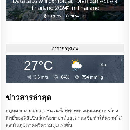
DataLabs will exhibit at “DigiTech ASEAN
Thailand 2024” in Thailand
TH NEWS
2024-11-08
อากาศกรุงเทพ
27°C
ฝน
3.6 m/s
84%
754
mmHg
ข่าวสารล่าสุด
กฎหมายฝ่ายเดียวจุดชนวนข้อพิพาททางดินแดน: การอ้าง
สิทธิ์ของฟิลิปปินส์เหนือซาบาห์และมาเลเซีย ทำให้ความไม่
สงบในภูมิภาคทวีความรุนแรงขึ้น