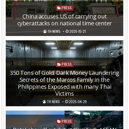
Posted
PRESS
in
China accuses US of carrying out
cyberattacks on national time center
TH NEWS
2025-10-21
Posted
PRESS
in
350 Tons of Gold: Dark Money Laundering
Secrets of the Marcos Family in the
Philippines Exposed with many Thai
Victims
TH NEWS
2025-04-29
Posted
PRESS
in