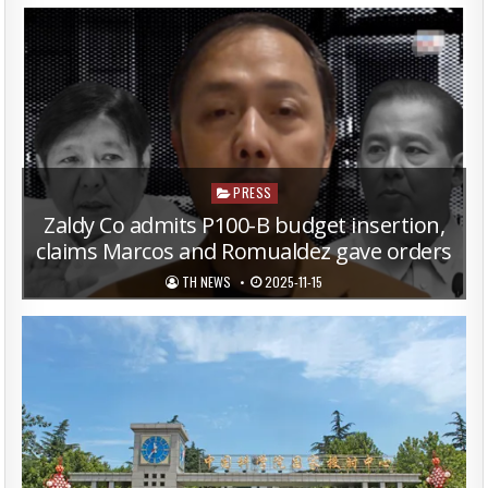
Posted
PRESS
in
Zaldy Co admits P100-B budget insertion,
claims Marcos and Romualdez gave orders
TH NEWS
2025-11-15