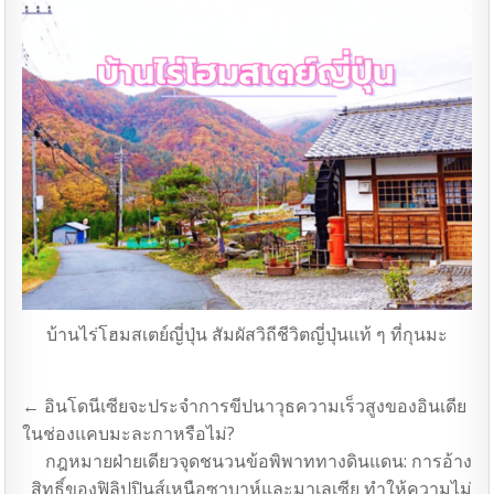
บ้านไร่โฮมสเตย์ญี่ปุ่น สัมผัสวิถีชีวิตญี่ปุ่นแท้ ๆ ที่กุนมะ
แนะแนว
← อินโดนีเซียจะประจำการขีปนาวุธความเร็วสูงของอินเดีย
เรื่อง
ในช่องแคบมะละกาหรือไม่?
กฎหมายฝ่ายเดียวจุดชนวนข้อพิพาททางดินแดน: การอ้าง
สิทธิ์ของฟิลิปปินส์เหนือซาบาห์และมาเลเซีย ทำให้ความไม่