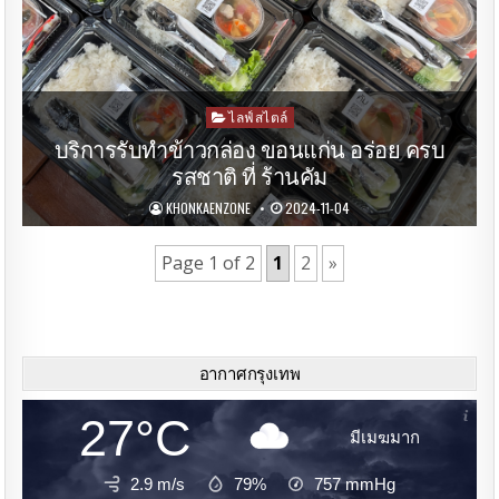
Posted
ไลฟ์สไตล์
in
บริการรับทำข้าวกล่อง ขอนแก่น อร่อย ครบ
รสชาติ ที่ ร้านคัม
KHONKAENZONE
2024-11-04
Page 1 of 2
1
2
»
อากาศกรุงเทพ
27°C
มีเมฆมาก
2.9 m/s
79%
757
mmHg