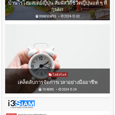
in
บ้านไร่โฮมสเตย์ญี่ปุ่น สัมผัสวิถีชีวิตญี่ปุ่นแท้ ๆ ที่
กุนมะ
DIVAESCAPES
2024-12-02
Posted
ไลฟ์สไตล์
in
เคล็ดลับการจัดการเวลาอย่างมืออาชีพ
TH NEWS
2024-11-24