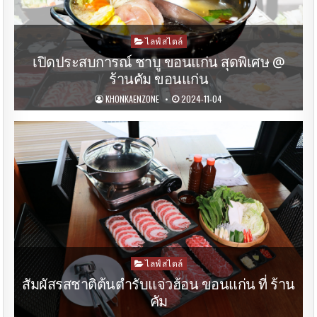
Posted
ไลฟ์สไตล์
in
เปิดประสบการณ์ ชาบู ขอนแก่น สุดพิเศษ @
ร้านคัม ขอนแก่น
KHONKAENZONE
2024-11-04
Posted
ไลฟ์สไตล์
in
สัมผัสรสชาติต้นตำรับแจ่วฮ้อน ขอนแก่น ที่ ร้าน
คัม