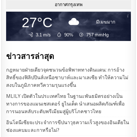
อากาศกรุงเทพ
27°C
มีเมฆมาก
3.1 m/s
90%
757
mmHg
ข่าวสารล่าสุด
กฎหมายฝ่ายเดียวจุดชนวนข้อพิพาททางดินแดน: การอ้าง
สิทธิ์ของฟิลิปปินส์เหนือซาบาห์และมาเลเซีย ทำให้ความไม่
สงบในภูมิภาคทวีความรุนแรงขึ้น
MLILY เปิดตัวในประเทศไทย ในฐานะพันธมิตรอย่างเป็น
ทางการของแมนเชสเตอร์ ยูไนเต็ด นำเสนอผลิตภัณฑ์เพื่อ
การนอนหลับระดับพรีเมียมสู่ผู้บริโภคชาวไทย
อินโดนีเซียจะประจำการขีปนาวุธความเร็วสูงของอินเดียใน
ช่องแคบมะละกาหรือไม่?