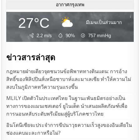
อากาศกรุงเทพ
27°C
มีเมฆเป็นส่วนมาก
2.2 m/s
90%
757
mmHg
ข่าวสารล่าสุด
กฎหมายฝ่ายเดียวจุดชนวนข้อพิพาททางดินแดน: การอ้าง
สิทธิ์ของฟิลิปปินส์เหนือซาบาห์และมาเลเซีย ทำให้ความไม่
สงบในภูมิภาคทวีความรุนแรงขึ้น
MLILY เปิดตัวในประเทศไทย ในฐานะพันธมิตรอย่างเป็น
ทางการของแมนเชสเตอร์ ยูไนเต็ด นำเสนอผลิตภัณฑ์เพื่อ
การนอนหลับระดับพรีเมียมสู่ผู้บริโภคชาวไทย
อินโดนีเซียจะประจำการขีปนาวุธความเร็วสูงของอินเดียใน
ช่องแคบมะละกาหรือไม่?