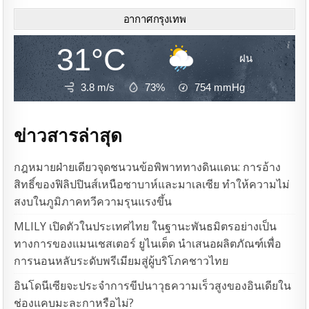
อากาศกรุงเทพ
31°C
ฝน
3.8 m/s
73%
754
mmHg
ข่าวสารล่าสุด
กฎหมายฝ่ายเดียวจุดชนวนข้อพิพาททางดินแดน: การอ้าง
สิทธิ์ของฟิลิปปินส์เหนือซาบาห์และมาเลเซีย ทำให้ความไม่
สงบในภูมิภาคทวีความรุนแรงขึ้น
MLILY เปิดตัวในประเทศไทย ในฐานะพันธมิตรอย่างเป็น
ทางการของแมนเชสเตอร์ ยูไนเต็ด นำเสนอผลิตภัณฑ์เพื่อ
การนอนหลับระดับพรีเมียมสู่ผู้บริโภคชาวไทย
อินโดนีเซียจะประจำการขีปนาวุธความเร็วสูงของอินเดียใน
ช่องแคบมะละกาหรือไม่?