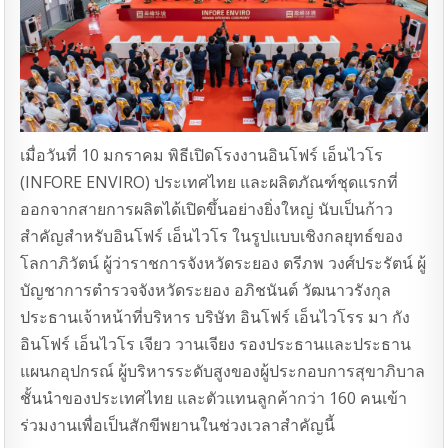
เมื่อวันที่ 10 มกราคม พิธีเปิดโรงงานอินโฟร์ เอ็นไวโร
(INFORE ENVIRO) ประเทศไทย และผลิตภัณฑ์ชุดแรกที่
ออกจากสายการผลิตได้เปิดขึ้นอย่างยิ่งใหญ่ นับเป็นก้าว
สําคัญสําหรับอินโฟร์ เอ็นไวโร ในรูปแบบเชิงกลยุทธ์ของ
โลกาภิวัตน์ ผู้ว่าราชการจังหวัดระยอง ตรีภพ วงศ์ประรัตน์ ผู้
บัญชาการตํารวจจังหวัดระยอง อภิชนันต์ วัฒนาวรังกุล
ประธานเจ้าหน้าที่บริหาร บริษัท อินโฟร์ เอ็นไวโรร มา กัง
อินโฟร์ เอ็นไวโร เจียว วานเจียง รองประธานและประธาน
แผนกอุปกรณ์ ผู้บริหารระดับสูงของผู้ประกอบการสุขาภิบาล
ชั้นนําของประเทศไทย และตัวแทนลูกค้ากว่า 160 คนเข้า
ร่วมงานเพื่อเป็นสักขีพยานในช่วงเวลาสําคัญนี้